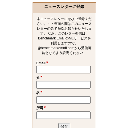
ニュースレターに登録
本ニュースレターにぜひご登録くだ
さい。・・当面の間はこのニュース
レターのみで順次お知らせいたしま
す。 なお、このレター発信は、
Benchmark EmailのMLサービスを
利用しますので、
@benchmarkemail.comから受信可
能となるよう設定ください。
*
Email
*
姓
*
名
*
所属