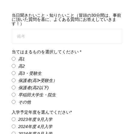
当日聞きたいこと・知りたいこと（冒頭の30分間は、事前
に頂いた質問を基に、よくある質問にお答えしていきま
す！）
当てはまるものを選択してください *
高1
高2
高3・受験生
保護者(高3•受験生）
保護者(高2以下)
早稲田大学生・院生
その他
入学予定年度を選んでください*
2023年度 9月入学
2024年度 4月入学
2024年度 9月入学