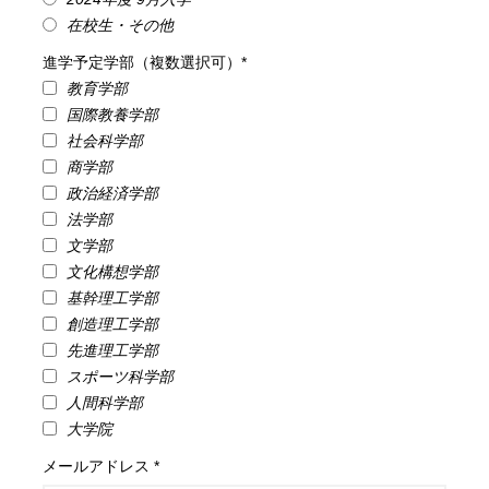
在校生・その他
進学予定学部（複数選択可）*
教育学部
国際教養学部
社会科学部
商学部
政治経済学部
法学部
文学部
文化構想学部
基幹理工学部
創造理工学部
先進理工学部
スポーツ科学部
人間科学部
大学院
メールアドレス *