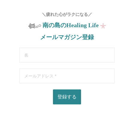
＼疲れた心がラクになる／
南の島の
Healing Life
𓆉
𓈒𓂂𓏸
𓇼
メールマガジン登録
登録する