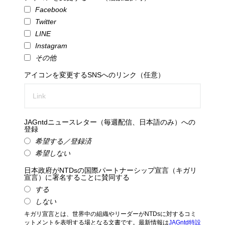
Facebook
Twitter
LINE
Instagram
その他
アイコンを変更するSNSへのリンク（任意）
JAGntdニュースレター（毎週配信、日本語のみ）への
登録
希望する／登録済
希望しない
日本政府がNTDsの国際パートナーシップ宣言（キガリ
宣言）に署名することに賛同する
する
しない
キガリ宣言とは、世界中の組織やリーダーがNTDsに対するコミ
ットメントを表明する場となる文書です。最新情報は
JAGntd特設