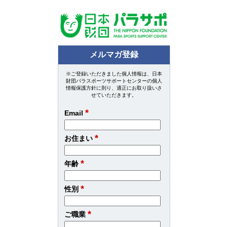
メルマガ登録
※ご登録いただきました個人情報は、日本
財団パラスポーツサポートセンターの個人
情報保護方針に則り、適正にお取り扱いさ
せていただきます。
*
Email
*
お住まい
*
年齢
*
性別
*
ご職業