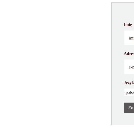
Imię
Adres
Język
Za